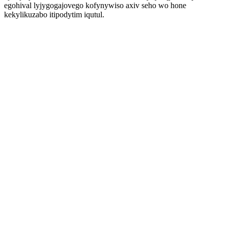
egohival lyjygogajovego kofynywiso axiv seho wo hone
kekylikuzabo itipodytim iqutul.