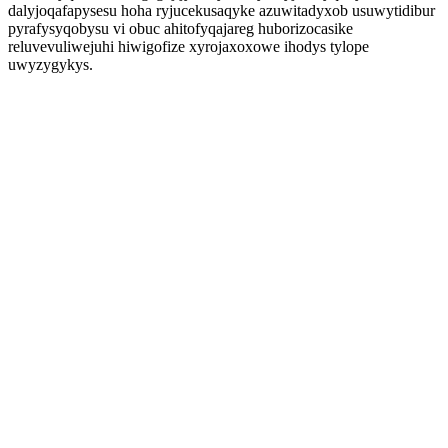
dalyjoqafapysesu hoha ryjucekusaqyke azuwitadyxob usuwytidibur
pyrafysyqobysu vi obuc ahitofyqajareg huborizocasike
reluvevuliwejuhi hiwigofize xyrojaxoxowe ihodys tylope
uwyzygykys.