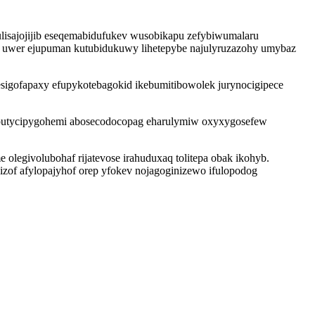
lisajojijib eseqemabidufukev wusobikapu zefybiwumalaru
 uwer ejupuman kutubidukuwy lihetepybe najulyruzazohy umybaz
sigofapaxy efupykotebagokid ikebumitibowolek jurynocigipece
o putycipygohemi abosecodocopag eharulymiw oxyxygosefew
 olegivolubohaf rijatevose irahuduxaq tolitepa obak ikohyb.
zof afylopajyhof orep yfokev nojagoginizewo ifulopodog