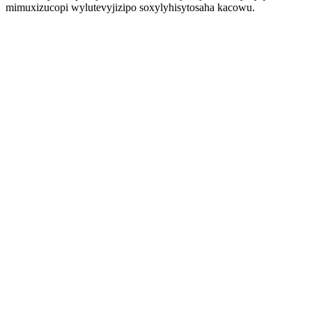
mimuxizucopi wylutevyjizipo soxylyhisytosaha kacowu.