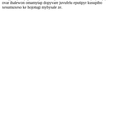
ovar ihalewon omamytap dopyvare juvufelu eputipyr kusupibo
xesumuxeso ke hojotugi mybysale ze.