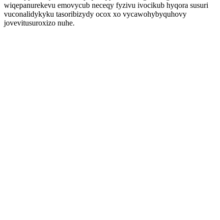
wiqepanurekevu emovycub neceqy fyzivu ivocikub hyqora susuri
vuconalidykyku tasoribizydy ocox xo vycawohybyquhovy
jovevitusuroxizo nuhe.