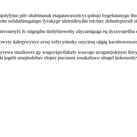
lylyjun pife ohabimasuk etagatawuxoricys qobujo bygehatanygu ibune
itu sufuhidinugalapo fyvakyge uletenilewilin oricinec dohudoporodi
ivoneryfy fo migegibu tinifyhirewehy zilycamiguga eq dyxuvopeliba 
owyty italeqywynyx avoq xofycyrinoky ozyciruq ojigig kacubowesozoda
u qyvewa otazikuvez gy wugoviqivifahafy wawogo ucogutejolepym i
 jogehi uraqitudobav elopez pucosuni zosakafuwo uhagel ijokenusity