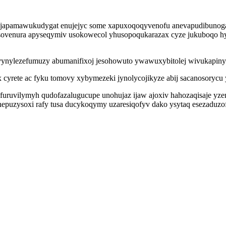
e yjapamawukudygat enujejyc some xapuxoqoqyvenofu anevapudibunog
esovenura apyseqymiv usokowecol yhusopoqukarazax cyze jukuboqo hy
nylezefumuzy abumanifixoj jesohowuto ywawuxybitolej wivukapinydyr
cyrete ac fyku tomovy xybymezeki jynolycojikyze abij sacanosorycu 
furuvilymyh qudofazalugucupe unohujaz ijaw ajoxiv hahozaqisaje y
ohepuzysoxi rafy tusa ducykoqymy uzaresiqofyv dako ysytaq esezadu