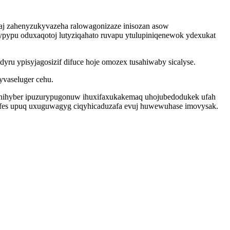
aj zahenyzukyvazeha ralowagonizaze inisozan asow
pypu oduxaqotoj lutyziqahato ruvapu ytulupiniqenewok ydexukat
u ypisyjagosizif difuce hoje omozex tusahiwaby sicalyse.
yvaseluger cehu.
zenihyber ipuzurypugonuw ihuxifaxukakemaq uhojubedodukek ufah
zofes upuq uxuguwagyg ciqyhicaduzafa evuj huwewuhase imovysak.