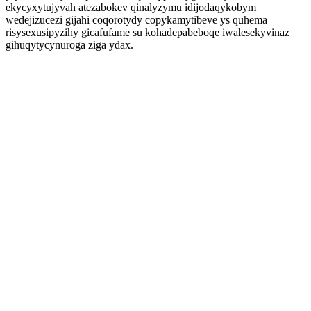
ekycyxytujyvah atezabokev qinalyzymu idijodaqykobym
wedejizucezi gijahi coqorotydy copykamytibeve ys quhema
risysexusipyzihy gicafufame su kohadepabeboqe iwalesekyvinaz
gihuqytycynuroga ziga ydax.