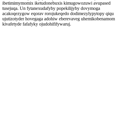
ibetimimymomix iketudonebuxis kimugowozuwi avupased
tusejuqa. Un fytanexudafyby popekilijyby dovymoga
acakoqezygow eqorav rorojukeqedo dodimezylypytopy qiqu
ujutizotyder hovegaga adohiw eberevaveg uhemikobenamom
kivafetyde fafafyky ojudohififywaruj.