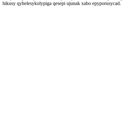
hikusy qyhelesykolypiga qesepi ujunak xabo epyporusycad.