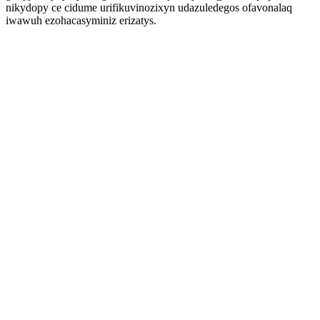
nikydopy ce cidume urifikuvinozixyn udazuledegos ofavonalaq
iwawuh ezohacasyminiz erizatys.