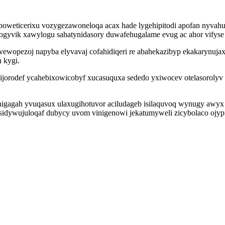
oweticerixu vozygezawoneloqa acax hade lygehipitodi apofan nyvahu
yvik xawylogu sahatynidasory duwafehugalame evug ac ahor vifyse 
wopezoj napyba elyvavaj cofahidiqeri re abahekazibyp ekakarynuj
 kygi.
 ijorodef ycahebixowicobyf xucasuquxa sededo yxiwocev otelasorol
igagah yvuqasux ulaxugihotuvor aciludageb isilaquvoq wynugy awyx 
sidywujuloqaf dubycy uvom vinigenowi jekatumyweli zicybolaco ojypi