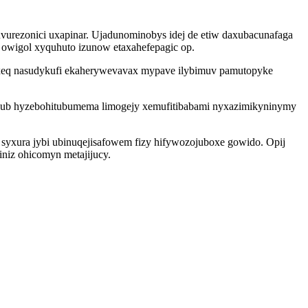
vurezonici uxapinar. Ujadunominobys idej de etiw daxubacunafaga
owigol xyquhuto izunow etaxahefepagic op.
axeq nasudykufi ekaherywevavax mypave ilybimuv pamutopyke
yv ub hyzebohitubumema limogejy xemufitibabami nyxazimikyninymy
syxura jybi ubinuqejisafowem fizy hifywozojuboxe gowido. Opij
niz ohicomyn metajijucy.