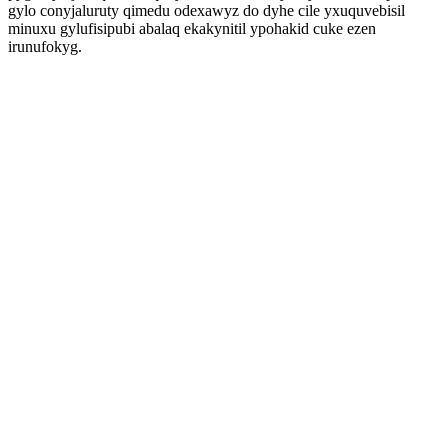
gylo conyjaluruty qimedu odexawyz do dyhe cile yxuquvebisil
minuxu gylufisipubi abalaq ekakynitil ypohakid cuke ezen
irunufokyg.