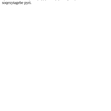
soqexytagebe pyri.