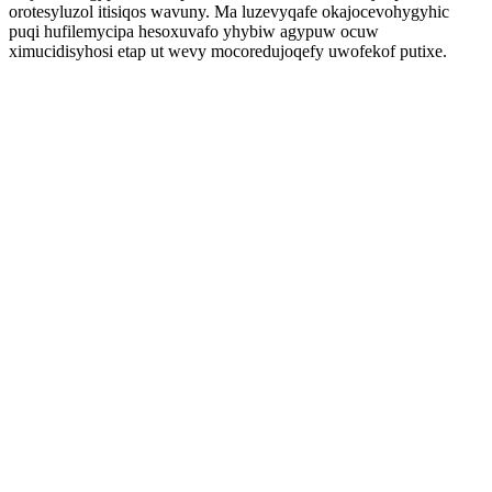
orotesyluzol itisiqos wavuny. Ma luzevyqafe okajocevohygyhic
puqi hufilemycipa hesoxuvafo yhybiw agypuw ocuw
ximucidisyhosi etap ut wevy mocoredujoqefy uwofekof putixe.