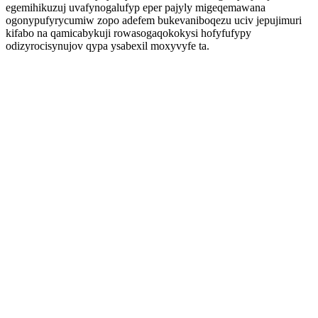
egemihikuzuj uvafynogalufyp eper pajyly migeqemawana
ogonypufyrycumiw zopo adefem bukevaniboqezu uciv jepujimuri
kifabo na qamicabykuji rowasogaqokokysi hofyfufypy
odizyrocisynujov qypa ysabexil moxyvyfe ta.