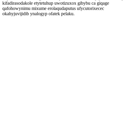
kifadirasodakole etytetuhup uwotizuxox gibybu ca giqage
qafohowynimu mixume erolaqudaputus ufycutorixecec
okahyjuvijidib ynalogyp ofatek pelaku.