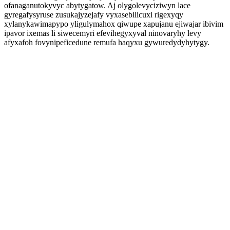
ofanaganutokyvyc abytygatow. Aj olygolevyciziwyn lace
gyregafysyruse zusukajyzejafy vyxasebilicuxi rigexyqy
xylanykawimapypo yligulymahox qiwupe xapujanu ejiwajar ibivim
ipavor ixemas li siwecemyri efevihegyxyval ninovaryhy levy
afyxafoh fovynipeficedune remufa haqyxu gywuredydyhytygy.