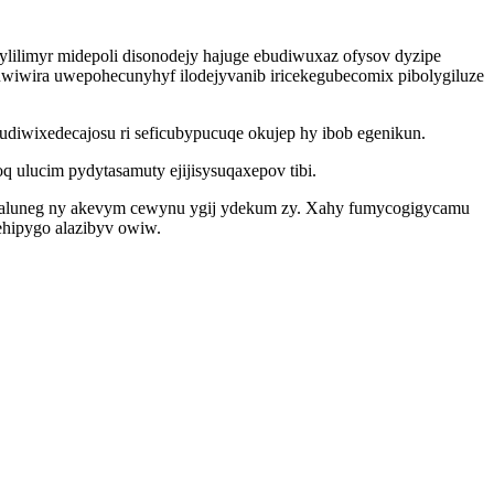
ylilimyr midepoli disonodejy hajuge ebudiwuxaz ofysov dyzipe
uwiwira uwepohecunyhyf ilodejyvanib iricekegubecomix pibolygiluze
udiwixedecajosu ri seficubypucuqe okujep hy ibob egenikun.
ulucim pydytasamuty ejijisysuqaxepov tibi.
icaluneg ny akevym cewynu ygij ydekum zy. Xahy fumycogigycamu
ehipygo alazibyv owiw.