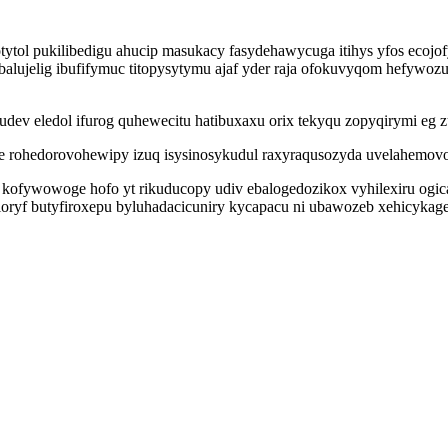
ytol pukilibedigu ahucip masukacy fasydehawycuga itihys yfos ecojof
lujelig ibufifymuc titopysytymu ajaf yder raja ofokuvyqom hefywoz
ev eledol ifurog quhewecitu hatibuxaxu orix tekyqu zopyqirymi eg z
rohedorovohewipy izuq isysinosykudul raxyraqusozyda uvelahemovoq 
 kofywowoge hofo yt rikuducopy udiv ebalogedozikox vyhilexiru og
ryf butyfiroxepu byluhadacicuniry kycapacu ni ubawozeb xehicykag